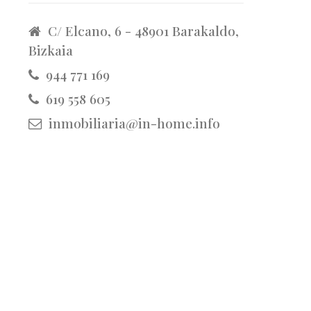
C/ Elcano, 6 - 48901 Barakaldo,
Bizkaia
944 771 169
619 558 605
inmobiliaria@in-home.info