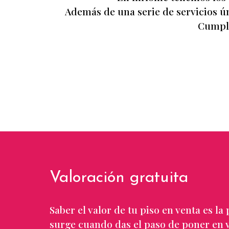
Además de una serie de servicios ún
Cumpli
Valoración gratuita
Saber el valor de tu piso en venta es l
surge cuando das el paso de poner en 